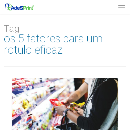
Skip
Men
to
main
content
Tag
os 5 fatores para um
rotulo eficaz
Entenda
como
DICAS
se
adequar
à
nova
norma
de
rotulagem