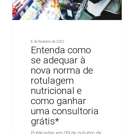
nutricional
e
como
ganhar
uma
consultoria
8 de fevereiro de 2022
grátis*
Entenda como
se adequar à
nova norma de
rotulagem
nutricional e
como ganhar
uma consultoria
grátis*
Publicadas em 09 de outubro de