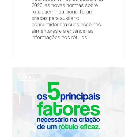
2020, as novas normas sobre
rotulagem nutricional foram
criadas para auxiliar o
consumidor em suas escolhas
alimentares e a entender as
informações nos rótulos…
Os
5
DICAS
principais
fatores
necessários
na
criação
de
um
rótulo
eficaz