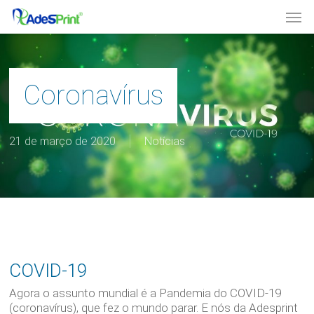
Skip
Men
to
main
content
Coronavírus
21 de março de 2020
Notícias
COVID-19
Agora o assunto mundial é a Pandemia do COVID-19
(coronavírus), que fez o mundo parar. E nós da Adesprint