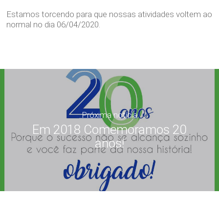
Estamos torcendo para que nossas atividades voltem ao
normal no dia 06/04/2020.
Próxima notícia
Em 2018 Comemoramos 20
anos!