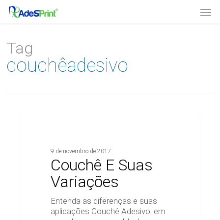
Skip
Men
to
main
content
Tag
couchêadesivo
Couchê
E
DICAS TÉCNICAS
Suas
Variações
9 de novembro de 2017
Couchê E Suas
Variações
Entenda as diferenças e suas
aplicações Couchê Adesivo: em