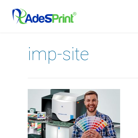
Skip
to
main
content
imp-site